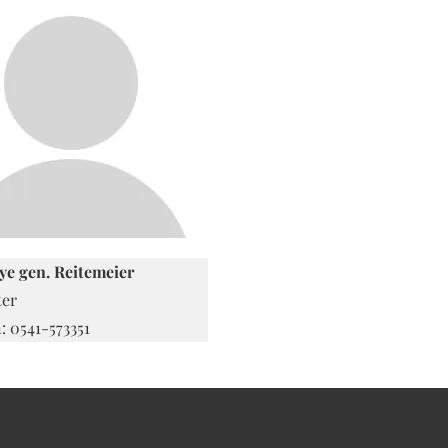
ye gen. Reitemeier
ter
: 0541-573351