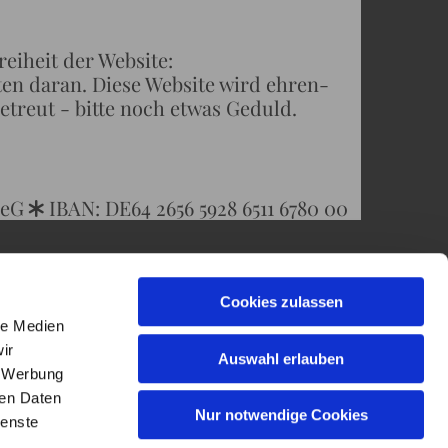
r Website:
ran. Diese Website wird ehren-
- bitte noch etwas Geduld.
 eG
IBAN: DE64 2656 5928 6511 6780 00
*
Cookies zulassen
le Medien
ir
Auswahl erlauben
, Werbung
ren Daten
Nur notwendige Cookies
ienste