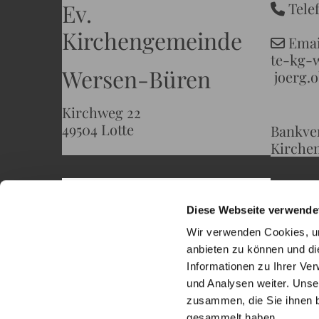
Ev.
Telef

Kirchengemeinde
Em

te-kg-
Wersen-Büren
joerg
Kirchweg 22
49504 Lotte
Bankve
Kirche
Diese Webseite verwende
Wir verwenden Cookies, um
anbieten zu können und di
Informationen zu Ihrer Ve
und Analysen weiter. Unse
zusammen, die Sie ihnen b
gesammelt haben.