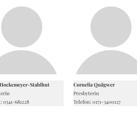
 Hockemeyer-Stahlhut
Cornelia Quägwer
terin
Presbyterin
: 0541-681228
Telefon: 0171-3400127