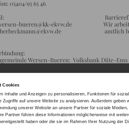
on: 05404/95 65 46
ail: Barrierefreiheit de
wersen-bueren@kk-ekvw.de Wir arbeiten da
.oberbeckmann@ekvw.de amtlich betreut 
rbindung:
ngemeinde Wersen-Bueren: Volksbank Düte-Ems
t Cookies
 Inhalte und Anzeigen zu personalisieren, Funktionen für sozia
e Zugriffe auf unsere Website zu analysieren. Außerdem geben w
rwendung unserer Website an unsere Partner für soziale Medien
re Partner führen diese Informationen möglicherweise mit weite
ereitgestellt haben oder die sie im Rahmen Ihrer Nutzung der D
ChurchDesk-Login