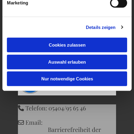
Marketing
Ev. Kirchengemeinde
Wersen-Büren
Details zeigen
Kirchweg 22
Cookies zulassen
49504 Lotte
Auswahl erlauben
Nur notwendige Cookies
Telefon: 05404/95 65 46

Email:

Barrierefreiheit der