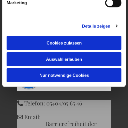
Marketing
Ev. Kirchengemeinde
Wersen-Büren
Details zeigen
Kirchweg 22
Cookies zulassen
49504 Lotte
Auswahl erlauben
Nur notwendige Cookies
Telefon: 05404/95 65 46

Email:

Barrierefreiheit der