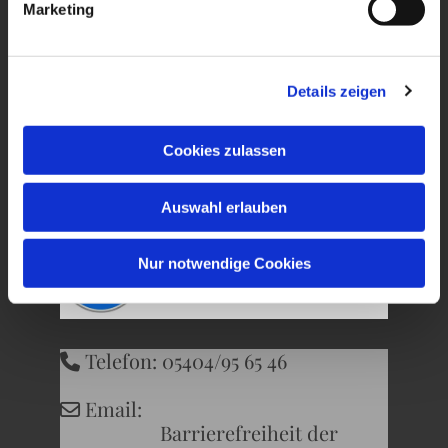
Marketing
Ev. Kirchengemeinde
Wersen-Büren
Details zeigen
Kirchweg 22
Cookies zulassen
49504 Lotte
Auswahl erlauben
Nur notwendige Cookies
Telefon: 05404/95 65 46

Email:

Barrierefreiheit der