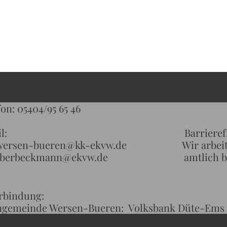
on: 05404/95 65 46
ail: Barrierefreiheit de
wersen-bueren@kk-ekvw.de Wir arbeiten da
.oberbeckmann@ekvw.de amtlich betreut 
rbindung:
ngemeinde Wersen-Bueren: Volksbank Düte-Ems