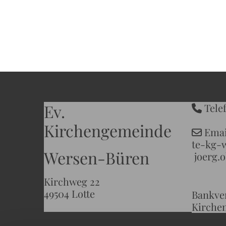
Ev.
Telef

Kirchengemeinde
Em

te-kg-
Wersen-Büren
joerg
Kirchweg 22
49504 Lotte
Bankve
Kirche