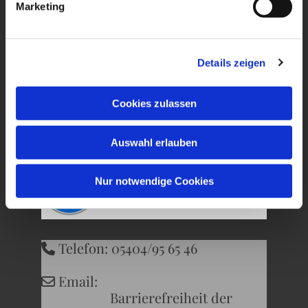
Marketing
Ev. Kirchengemeinde
Wersen-Büren
Details zeigen
Kirchweg 22
Cookies zulassen
49504 Lotte
Auswahl erlauben
Nur notwendige Cookies
Telefon: 05404/95 65 46

Email:

Barrierefreiheit der