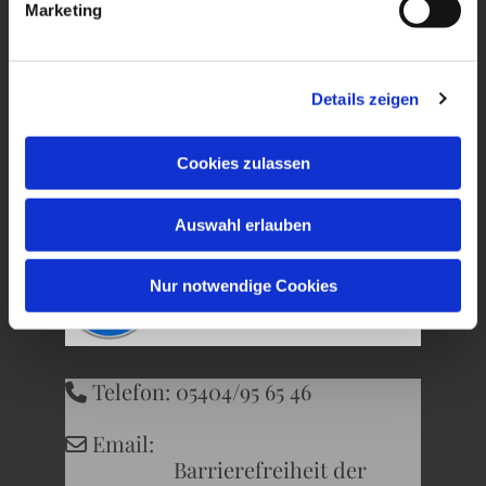
Marketing
Ev. Kirchengemeinde
Wersen-Büren
Details zeigen
Kirchweg 22
Cookies zulassen
49504 Lotte
Auswahl erlauben
Nur notwendige Cookies
Telefon: 05404/95 65 46

Email:

Barrierefreiheit der