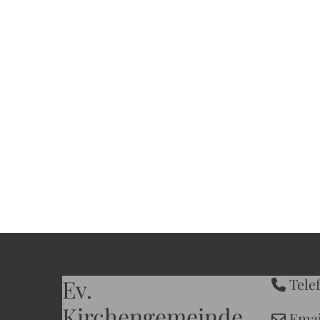
Ev.
Telef

Kirchengemeinde
Em
