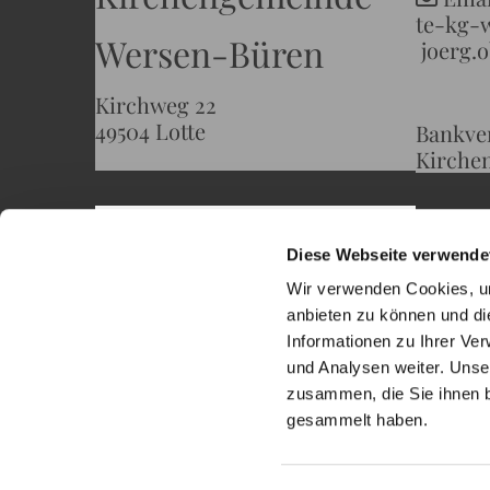
te-kg-
Wersen-Büren
joerg
Kirchweg 22
49504 Lotte
Bankve
Kirche
Diese Webseite verwende
Wir verwenden Cookies, um
anbieten zu können und di
Informationen zu Ihrer Ve
und Analysen weiter. Unse
zusammen, die Sie ihnen b
gesammelt haben.