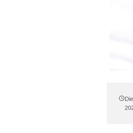
Di
202