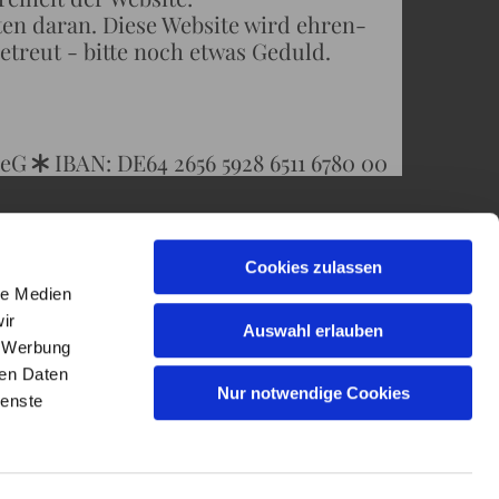
ran. Diese Website wird ehren-
- bitte noch etwas Geduld.
 eG
IBAN: DE64 2656 5928 6511 6780 00
*
Cookies zulassen
le Medien
ir
Auswahl erlauben
, Werbung
ren Daten
Nur notwendige Cookies
ienste