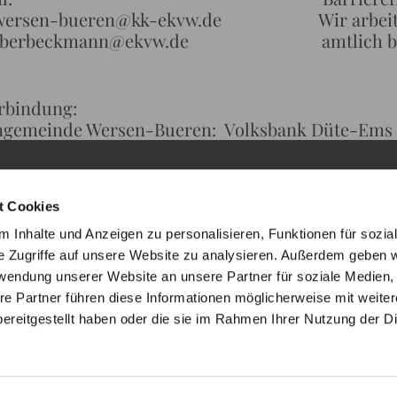
wersen-bueren@kk-ekvw.de Wir arbeiten da
.oberbeckmann@ekvw.de amtlich betreut 
rbindung:
ngemeinde Wersen-Bueren: Volksbank Düte-Ems
t Cookies
 Inhalte und Anzeigen zu personalisieren, Funktionen für sozia
e Zugriffe auf unsere Website zu analysieren. Außerdem geben w
rwendung unserer Website an unsere Partner für soziale Medien
re Partner führen diese Informationen möglicherweise mit weite
ereitgestellt haben oder die sie im Rahmen Ihrer Nutzung der D
ChurchDesk-Login