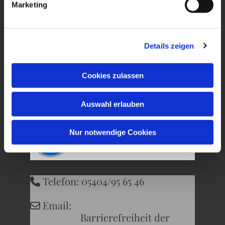
Marketing
Ev. Kirchengemeinde
Wersen-Büren
Details zeigen
Kirchweg 22
Cookies zulassen
49504 Lotte
Auswahl erlauben
Nur notwendige Cookies
Telefon: 05404/95 65 46

Email:

Barrierefreiheit der